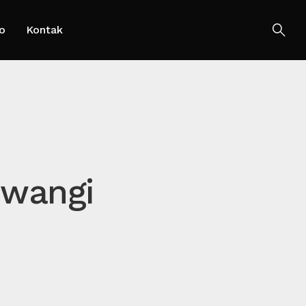
o
Kontak
uwangi