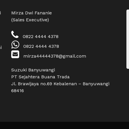
i
Mirza Dwi Fananie
(Sales Executive)
0822 4444 4378
0822 4444 4378
i
mirza44444378@gmail.com
Suzuki Banyuwangi
PT Sejahtera Buana Trada
Jl. Brawijaya no.69 Kebalenan – Banyuwangi
68416